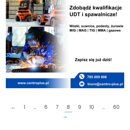
←
1
…
6
7
8
9
10
…
60
→