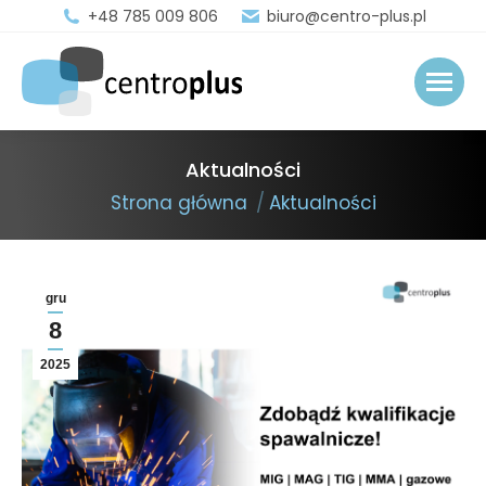
+48 785 009 806
biuro@centro-plus.pl
Aktualności
You are here:
Strona główna
Aktualności
gru
8
2025