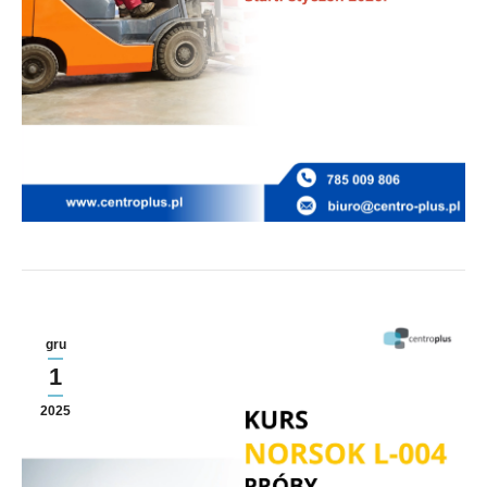
gru
1
2025