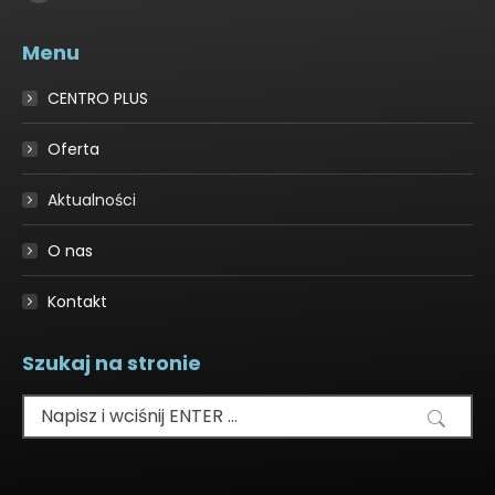
Facebook
page
Menu
opens
in
CENTRO PLUS
new
window
Oferta
Aktualności
O nas
Kontakt
Szukaj na stronie
Szukaj: