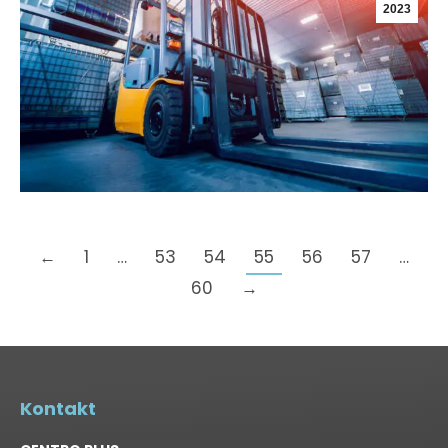
2023
←
1
…
53
54
55
56
57
…
60
→
Kontakt