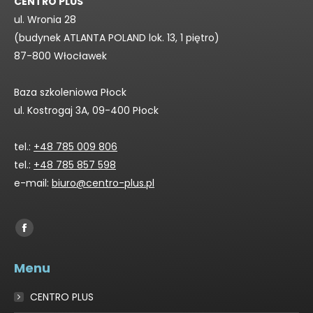
CENTRO PLUS
ul. Wronia 28
(budynek ATLANTA POLAND lok. 13, 1 piętro)
87-800 Włocławek
Baza szkoleniowa Płock
ul. Kostrogaj 3A, 09-400 Płock
tel.:
+48 785 009 806
tel.:
+48 785 857 598
e-mail:
biuro@centro-plus.pl
Find us on:
Facebook
page
Menu
opens
in
CENTRO PLUS
new