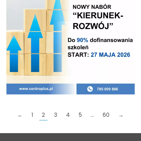
←
1
2
3
4
5
…
60
→