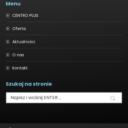
Menu
opens
in
CENTRO PLUS
new
window
Oferta
Aktualności
O nas
Kontakt
Szukaj na stronie
Szukaj: