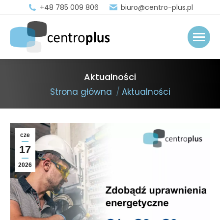
+48 785 009 806
biuro@centro-plus.pl
Aktualności
You are here:
Strona główna
Aktualności
cze
17
2026