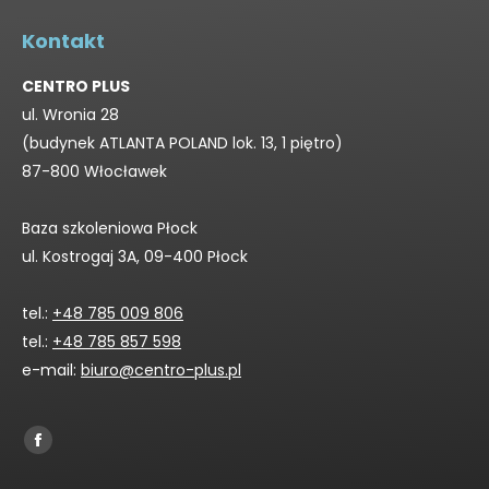
Kontakt
CENTRO PLUS
ul. Wronia 28
(budynek ATLANTA POLAND lok. 13, 1 piętro)
87-800 Włocławek
Baza szkoleniowa Płock
ul. Kostrogaj 3A, 09-400 Płock
tel.:
+48 785 009 806
tel.:
+48 785 857 598
e-mail:
biuro@centro-plus.pl
Find us on:
Facebook
page