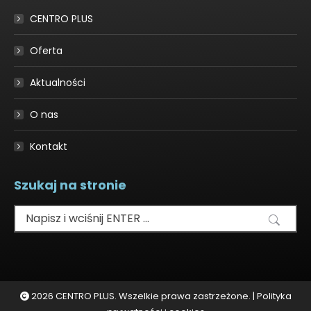
in
CENTRO PLUS
new
window
Oferta
Aktualności
O nas
Kontakt
Szukaj na stronie
Szukaj:
2026 CENTRO PLUS. Wszelkie prawa zastrzeżone. |
Polityka