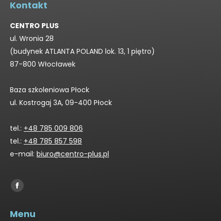
Kontakt
CENTRO PLUS
ul. Wronia 28
(budynek ATLANTA POLAND lok. 13, 1 piętro)
87-800 Włocławek
Baza szkoleniowa Płock
ul. Kostrogaj 3A, 09-400 Płock
tel.:
+48 785 009 806
tel.:
+48 785 857 598
e-mail:
biuro@centro-plus.pl
Find us on:
Facebook
page
Menu
opens