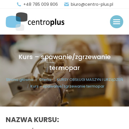
+48 785 009 806
biuro@centro-plus.pl
Kurs – spawanie/zgrzewanie
termopar
You are here:
Strona główna
Oferta
KURSY OBSŁUGI MASZYN I URZĄDZEŃ
Kurs – spawanie/zgrzewanie termopar
NAZWA KURSU: