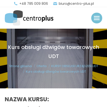
+48 785 009 806
biuro@centro-plus.pl
Kurs obsługi dźwigów towarowych
UDT
You are here:
Strona główna
Oferta
KURSY OBSŁUGI URZĄDZEŃ UDT
Kurs obsługi dźwigów towarowych UDT
NAZWA KURSU: