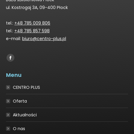
ul. Kostrogaj 3A, 09-400 Płock
tel.:
+48 785 009 806
tel.:
+48 785 857 598
e-mail:
biuro@centro-plus.pl
Find us on:
Facebook
page
Menu
opens
in
CENTRO PLUS
new
window
Oferta
Aktualności
O nas