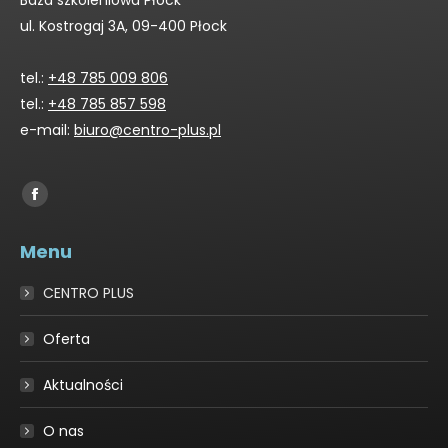
Baza szkoleniowa Płock
ul. Kostrogaj 3A, 09-400 Płock
tel.:
+48 785 009 806
tel.:
+48 785 857 598
e-mail:
biuro@centro-plus.pl
Find us on:
Facebook
page
Menu
opens
in
CENTRO PLUS
new
window
Oferta
Aktualności
O nas