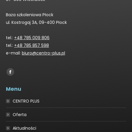
Baza szkoleniowa Płock
ul. Kostrogaj 3A, 09-400 Płock
tel.:
+48 785 009 806
tel.:
+48 785 857 598
e-mail:
biuro@centro-plus.pl
Find us on:
Facebook
page
Menu
opens
in
CENTRO PLUS
new
window
Oferta
Aktualności