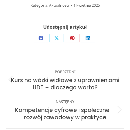
Kategoria:
Aktualności
1 kwietnia 2025
Udostępnij artykuł
Share
Share
Share
Share
on
on
on
on
Facebook
X
Pinterest
LinkedIn
Post
POPRZEDNI
navigation
Kurs na wózki widłowe z uprawnieniami
Previous
UDT – dlaczego warto?
post:
NASTĘPNY
Kompetencje cyfrowe i społeczne –
Next
rozwój zawodowy w praktyce
post: