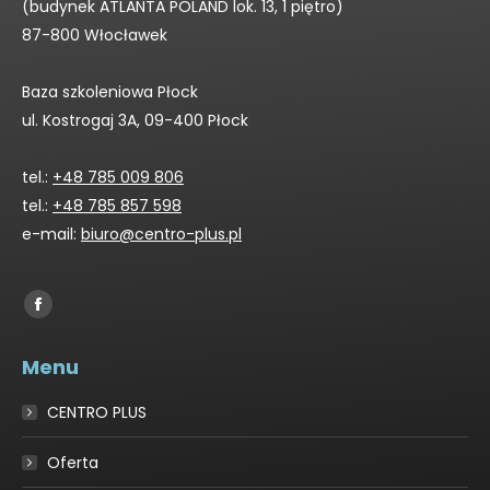
(budynek ATLANTA POLAND lok. 13, 1 piętro)
87-800 Włocławek
Baza szkoleniowa Płock
ul. Kostrogaj 3A, 09-400 Płock
tel.:
+48 785 009 806
tel.:
+48 785 857 598
e-mail:
biuro@centro-plus.pl
Find us on:
Facebook
page
Menu
opens
in
CENTRO PLUS
new
window
Oferta