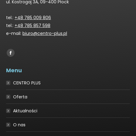
ul. Kostrogaj 3A, 09-400 Płock
tel.:
+48 785 009 806
tel.:
+48 785 857 598
e-mail:
biuro@centro-plus.pl
Find us on:
Facebook
page
Menu
opens
in
CENTRO PLUS
new
window
Oferta
Aktualności
O nas