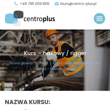
+48 785 009 806
biuro@centro-plus.pl
Kurs – hakowy / rigger
You are here:
Strona główna
Oferta
KURSY OBSŁUGI URZĄDZEŃ UDT
Kurs – hakowy / rigger
NAZWA KURSU: