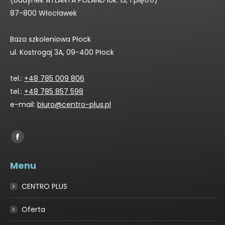
(budynek ATLANTA POLAND lok. 13, 1 piętro)
87-800 Włocławek
Baza szkoleniowa Płock
ul. Kostrogaj 3A, 09-400 Płock
tel.:
+48 785 009 806
tel.:
+48 785 857 598
e-mail:
biuro@centro-plus.pl
Find us on:
Facebook
page
Menu
opens
in
CENTRO PLUS
new
window
Oferta