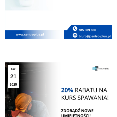
sty
21
2025