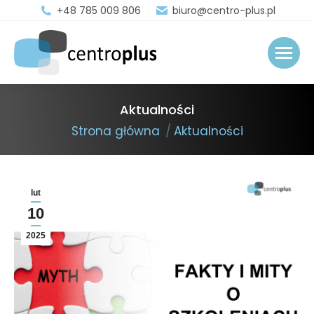
+48 785 009 806
biuro@centro-plus.pl
Aktualności
You are here:
Strona główna
Aktualności
lut
10
2025