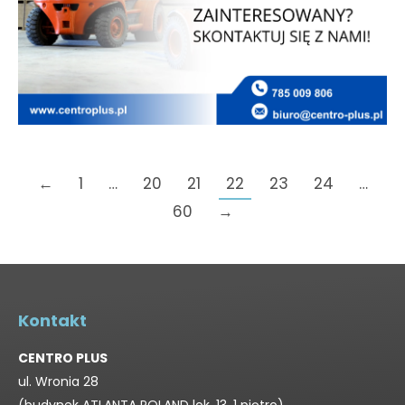
←
1
…
20
21
22
23
24
…
60
→
Kontakt
CENTRO PLUS
ul. Wronia 28