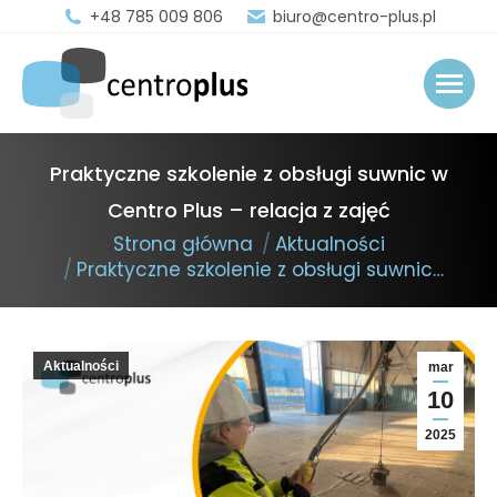
+48 785 009 806
biuro@centro-plus.pl
Praktyczne szkolenie z obsługi suwnic w
Centro Plus – relacja z zajęć
You are here:
Strona główna
Aktualności
Praktyczne szkolenie z obsługi suwnic…
Aktualności
mar
10
2025