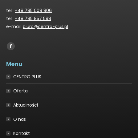
tel.:
+48 785 009 806
tel.:
+48 785 857 598
e-mail:
biuro@centro-plus.pl
Find us on:
Facebook
page
Menu
opens
in
CENTRO PLUS
new
window
Oferta
Aktualności
O nas
Kontakt