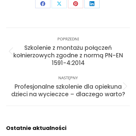
Share
Share
Share
Share
on
on
on
on
Facebook
X
Pinterest
LinkedIn
Post
POPRZEDNI
navigation
Szkolenie z montażu połączeń
Previous
kołnierzowych zgodne z normą PN-EN
post:
1591-4:2014
NASTĘPNY
Profesjonalne szkolenie dla opiekuna
Next
dzieci na wycieczce – dlaczego warto?
post:
Ostatnie aktualności