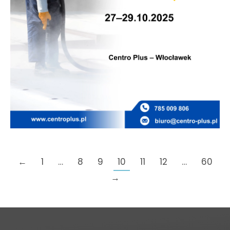
←
1
…
8
9
10
11
12
…
60
→