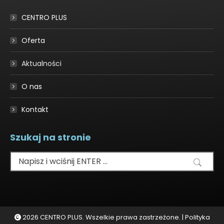
in
CENTRO PLUS
new
window
Oferta
Aktualności
O nas
Kontakt
Szukaj na stronie
Szukaj:
2026 CENTRO PLUS. Wszelkie prawa zastrzeżone. |
Polityka