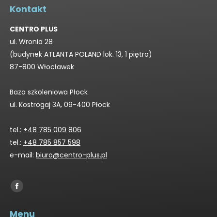
Kontakt
CENTRO PLUS
ul. Wronia 28
(budynek ATLANTA POLAND lok. 13, 1 piętro)
87-800 Włocławek
Baza szkoleniowa Płock
ul. Kostrogaj 3A, 09-400 Płock
tel.:
+48 785 009 806
tel.:
+48 785 857 598
e-mail:
biuro@centro-plus.pl
Find us on:
Facebook
page
Menu
opens