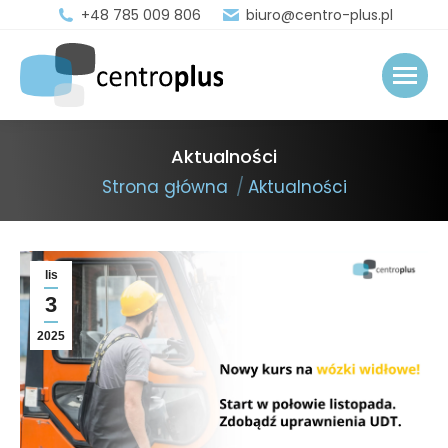
+48 785 009 806
biuro@centro-plus.pl
Aktualności
You are here:
Strona główna
Aktualności
lis
3
2025