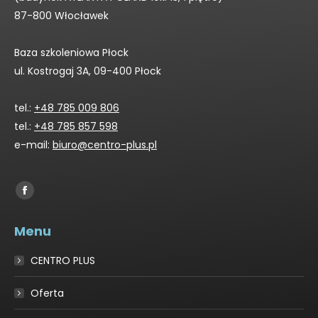
87-800 Włocławek
Baza szkoleniowa Płock
ul. Kostrogaj 3A, 09-400 Płock
tel.:
+48 785 009 806
tel.:
+48 785 857 598
e-mail:
biuro@centro-plus.pl
Find us on:
Facebook
page
Menu
opens
in
CENTRO PLUS
new
window
Oferta