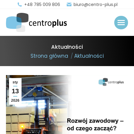
+48 785 009 806
biuro@centro-plus.pl
Aktualności
You are here:
Strona główna
Aktualności
sty
13
2026