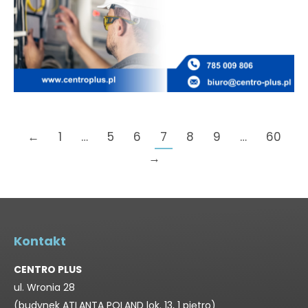
←
1
…
5
6
7
8
9
…
60
→
Kontakt
CENTRO PLUS
ul. Wronia 28
(budynek ATLANTA POLAND lok. 13, 1 piętro)