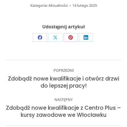
Kategoria:
Aktualności
14 lutego 2025
Udostępnij artykuł
Share
Share
Share
Share
on
on
on
on
Facebook
X
Pinterest
LinkedIn
Post
POPRZEDNI
navigation
Zdobądź nowe kwalifikacje i otwórz drzwi
Previous
do lepszej pracy!
post:
NASTĘPNY
Zdobądź nowe kwalifikacje z Centro Plus –
Next
kursy zawodowe we Włocławku
post: