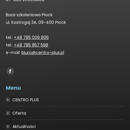
Baza szkoleniowa Płock
ul. Kostrogaj 3A, 09-400 Płock
tel.:
+48 785 009 806
tel.:
+48 785 857 598
e-mail:
biuro@centro-plus.pl
Find us on:
Facebook
page
Menu
opens
in
CENTRO PLUS
new
window
Oferta
Aktualności