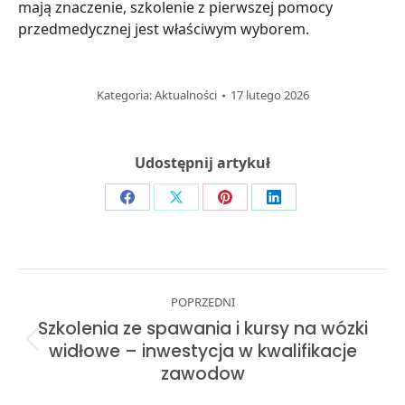
mają znaczenie, szkolenie z pierwszej pomocy
przedmedycznej jest właściwym wyborem.
Kategoria:
Aktualności
17 lutego 2026
Udostępnij artykuł
Share
Share
Share
Share
on
on
on
on
Facebook
X
Pinterest
LinkedIn
Post
POPRZEDNI
navigation
Szkolenia ze spawania i kursy na wózki
Previous
widłowe – inwestycja w kwalifikacje
post:
zawodow