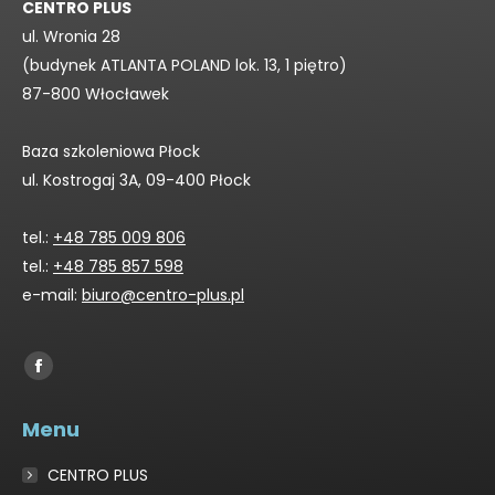
CENTRO PLUS
ul. Wronia 28
(budynek ATLANTA POLAND lok. 13, 1 piętro)
87-800 Włocławek
Baza szkoleniowa Płock
ul. Kostrogaj 3A, 09-400 Płock
tel.:
+48 785 009 806
tel.:
+48 785 857 598
e-mail:
biuro@centro-plus.pl
Find us on:
Facebook
page
Menu
opens
in
CENTRO PLUS
new