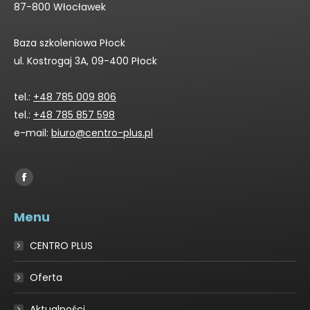
87-800 Włocławek
Baza szkoleniowa Płock
ul. Kostrogaj 3A, 09-400 Płock
tel.:
+48 785 009 806
tel.:
+48 785 857 598
e-mail:
biuro@centro-plus.pl
Find us on:
Facebook
page
Menu
opens
in
CENTRO PLUS
new
window
Oferta
Aktualności