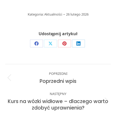
Kategoria:
Aktualności
26 lutego 2026
Udostępnij artykuł
Share
Share
Share
Share
on
on
on
on
Facebook
X
Pinterest
LinkedIn
Post
POPRZEDNI
navigation
Previous
Poprzedni wpis
post:
NASTĘPNY
Kurs na wózki widłowe – dlaczego warto
Next
zdobyć uprawnienia?
post: