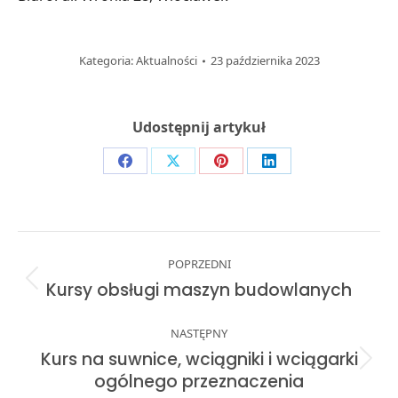
Kategoria:
Aktualności
23 października 2023
Udostępnij artykuł
Share
Share
Share
Share
on
on
on
on
Facebook
X
Pinterest
LinkedIn
Post
POPRZEDNI
navigation
Previous
Kursy obsługi maszyn budowlanych
post:
NASTĘPNY
Kurs na suwnice, wciągniki i wciągarki
Next
ogólnego przeznaczenia
post: