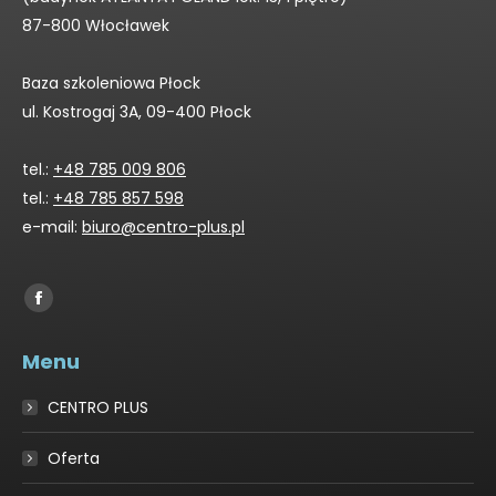
87-800 Włocławek
Baza szkoleniowa Płock
ul. Kostrogaj 3A, 09-400 Płock
tel.:
+48 785 009 806
tel.:
+48 785 857 598
e-mail:
biuro@centro-plus.pl
Find us on:
Facebook
page
Menu
opens
in
CENTRO PLUS
new
window
Oferta