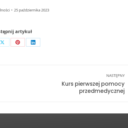
lności
25 października 2023
tępnij artykuł
Share
Share
Share
on
on
on
ook
X
Pinterest
LinkedIn
NASTĘPNY
Kurs pierwszej pomocy
Next
przedmedycznej
post: