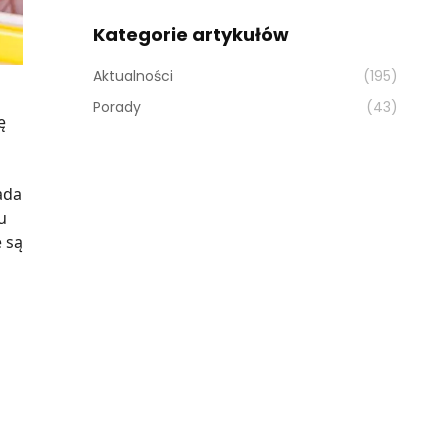
Kategorie artykułów
Aktualności
(195)
Porady
(43)
ę
ada
u
 są