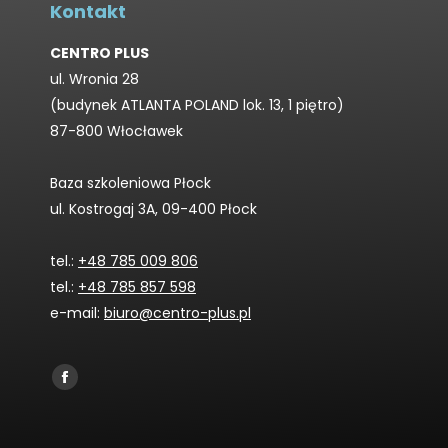
Kontakt
CENTRO PLUS
ul. Wronia 28
(budynek ATLANTA POLAND lok. 13, 1 piętro)
87-800 Włocławek
Baza szkoleniowa Płock
ul. Kostrogaj 3A, 09-400 Płock
tel.:
+48 785 009 806
tel.:
+48 785 857 598
e-mail:
biuro@centro-plus.pl
Find us on:
Facebook
page
opens