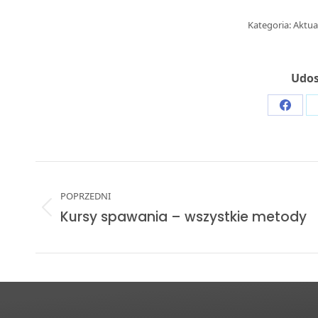
Kategoria:
Aktua
Udos
Share
on
Faceb
Post
navigation
POPRZEDNI
Previous
Kursy spawania – wszystkie metody
post: