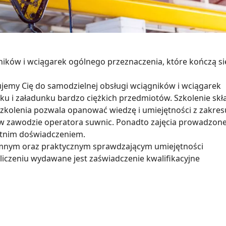
ików i wciągarek ogólnego przeznaczenia, które kończą si
ujemy Cię do samodzielnej obsługi wciągników i wciągarek
ku i załadunku bardzo ciężkich przedmiotów. Szkolenie skł
 szkolenia pozwala opanować wiedzę i umiejętności z zakres
 w zawodzie operatora suwnic. Ponadto zajęcia prowadzone
etnim doświadczeniem.
emnym oraz praktycznym sprawdzającym umiejętności
liczeniu wydawane jest zaświadczenie kwalifikacyjne