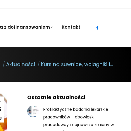
ia z dofinansowaniem
Kontakt
Facebook
page
opens
in
new
a
Aktualności
Kurs na suwnice, wciągniki i…
window
Ostatnie aktualności
ź
5
Profilaktyczne badania lekarskie
pracowników – obowiązki
3
pracodawcy i najnowsze zmiany w