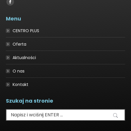
Find us on:
Facebook
page
Menu
opens
in
CENTRO PLUS
new
window
Oferta
Aktualności
O nas
Kontakt
Szukaj na stronie
Szukaj: