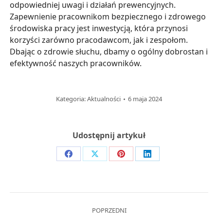
odpowiedniej uwagi i działań prewencyjnych.
Zapewnienie pracownikom bezpiecznego i zdrowego
środowiska pracy jest inwestycją, która przynosi
korzyści zarówno pracodawcom, jak i zespołom.
Dbając o zdrowie słuchu, dbamy o ogólny dobrostan i
efektywność naszych pracowników.
Kategoria:
Aktualności
6 maja 2024
Udostępnij artykuł
Share
Share
Share
Share
on
on
on
on
Facebook
X
Pinterest
LinkedIn
Post
POPRZEDNI
navigation