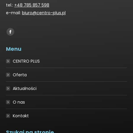
tel.:
+48 785 857 598
e-mail:
biuro@centro-plus.pl
Find us on:
Facebook
page
Menu
opens
in
CENTRO PLUS
new
window
Oferta
Aktualności
O nas
Kontakt
Szukaj na stronie