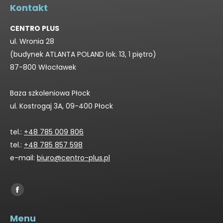
Kontakt
CENTRO PLUS
ul. Wronia 28
(budynek ATLANTA POLAND lok. 13, 1 piętro)
87-800 Włocławek
Baza szkoleniowa Płock
ul. Kostrogaj 3A, 09-400 Płock
tel.:
+48 785 009 806
tel.:
+48 785 857 598
e-mail:
biuro@centro-plus.pl
Find us on:
Facebook
page
Menu
opens