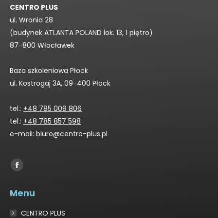
CENTRO PLUS
ul. Wronia 28
(budynek ATLANTA POLAND lok. 13, 1 piętro)
87-800 Włocławek
Baza szkoleniowa Płock
ul. Kostrogaj 3A, 09-400 Płock
tel.:
+48 785 009 806
tel.:
+48 785 857 598
e-mail:
biuro@centro-plus.pl
Find us on:
Facebook
page
Menu
opens
in
CENTRO PLUS