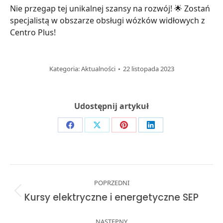
Nie przegap tej unikalnej szansy na rozwój! 🌟 Zostań
specjalistą w obszarze obsługi wózków widłowych z
Centro Plus!
Kategoria:
Aktualności
22 listopada 2023
Udostępnij artykuł
Share
Share
Share
Share
on
on
on
on
Facebook
X
Pinterest
LinkedIn
Post
POPRZEDNI
navigation
Previous
Kursy elektryczne i energetyczne SEP
post:
NASTĘPNY