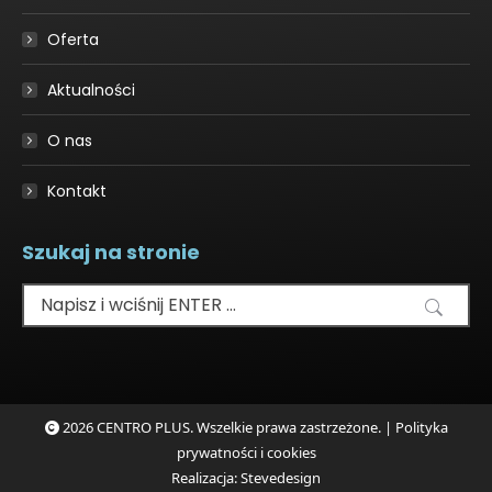
new
window
Oferta
Aktualności
O nas
Kontakt
Szukaj na stronie
Szukaj:
2026 CENTRO PLUS. Wszelkie prawa zastrzeżone. |
Polityka
prywatności i cookies
Realizacja:
Stevedesign