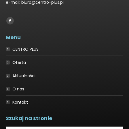
e-mail:
biuro@centro-plus.pl
Find us on:
Facebook
page
Menu
opens
in
CENTRO PLUS
new
window
Oferta
Aktualności
O nas
Kontakt
Szukaj na stronie