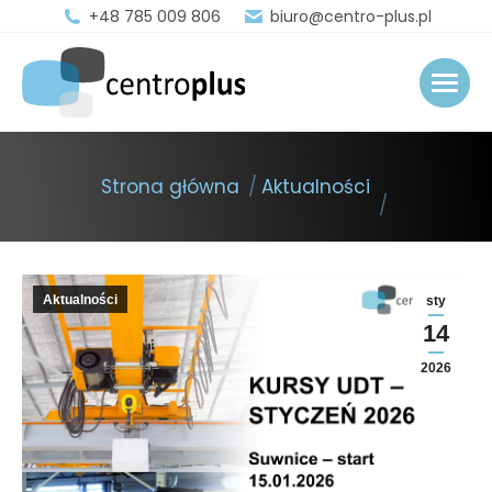
+48 785 009 806
biuro@centro-plus.pl
You are here:
Strona główna
Aktualności
Aktualności
sty
14
2026