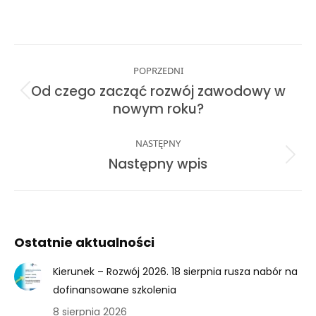
on
on
on
on
Facebook
X
Pinterest
LinkedIn
Post
POPRZEDNI
navigation
Od czego zacząć rozwój zawodowy w
Previous
nowym roku?
post:
NASTĘPNY
Next
Następny wpis
post:
Ostatnie aktualności
Kierunek – Rozwój 2026. 18 sierpnia rusza nabór na
dofinansowane szkolenia
8 sierpnia 2026