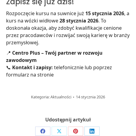
Zapisz się już dziś!
Rozpoczęcie kursu na suwnice już
15 stycznia 2026
, a
kurs na wózki widłowe
28 stycznia 2026
. To
doskonała okazja, aby zdobyć kwalifikacje cenione
przez pracodawców i rozwijać swoją karierę w branży
przemysłowej.
📍
Centro Plus – Twój partner w rozwoju
zawodowym
📞
Kontakt i zapisy:
telefonicznie lub poprzez
formularz na stronie
Kategoria:
Aktualności
14 stycznia 2026
Udostępnij artykuł
Share
Share
Share
Share